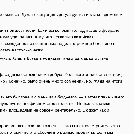
ю бизнеса. Думаю, ситуация урегулируется и мы со временем
уации неизвестности. Если вы вспомните, год назад в феврале
ами удивлялись тому, что несколько китайских
 в возведенной за считанные недели огромной больнице в
тать настолько четко.
орые были в Китае в то время, и тем не менее мы все
фасадным остеклением требуют большого количества встреч,
вно? Конечно, было очень много сомнений, но, глядя на итоги
ить его быстрее и с меньшим бюджетом — в этом плане ничего
увствуется в офисном строительстве. Не все заказчики
ьшими площадями не совсем рентабельно. Бюджет, как и
оение, все-таки наш акцент — это высотное строительство.
ал, потому что это абсолютно разные продукты. Если мы