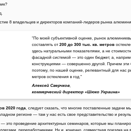
чик?
д.
стие 8 владельцев и директоров компаний-лидеров рынка алюмин
"По моей субъективной оценке, рынок алюминиевы
составлять от
200 до 300 тыс. кв. метров
остекле
здесь натуральными показателями, а не стоимостн
фасадной системой — это один бюджет, а, напри
конструкциями — совершенно другой. Причем эти 
поэтому, по нашей оценке, релевантный для нас ры
метров остекления в год."
Алексей Сверчков
,
коммерческий директор «Шюко Украина»
ов 2020 года
, следует сказать, что многие поставленные задачи 
ападном регионе — там у нас есть свое представительство и резул
и, — это проведение архитектурных семинаров, которые мы планир
ллегами, переработчиками. Ну и, конечно, совместная поездка на