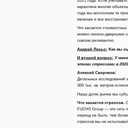
2021 года. Если учитывать
карантина многие объекты
года мы восполним те пров
явление и все восстановит
Что касается стоимостных 
можно оконно-дверными си
совсем релевантно.
Андрей Лесьо:
Как вы о
И второй вопрос:
У мно
этими стрессами в 2020
Алексей Сверчков:
Детальных исследований э
300 тыс. кв. метров остекл
Нашу долю рынка мы субъе
Что касается стрессов.
О
FUCHS Group — это сеть пр
период не было, тем боле
стрессов мы не испытывал