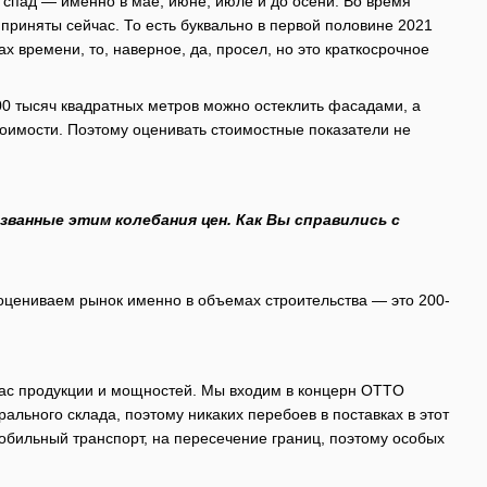
ся спад — именно в мае, июне, июле и до осени. Во время
риняты сейчас. То есть буквально в первой половине 2021
х времени, то, наверное, да, просел, но это краткосрочное
300 тысяч квадратных метров можно остеклить фасадами, а
оимости. Поэтому оценивать стоимостные показатели не
ванные этим колебания цен. Как Вы справились с
 оцениваем рынок именно в объемах строительства — это 200-
ас продукции и мощностей. Мы входим в концерн OTTO
ального склада, поэтому никаких перебоев в поставках в этот
обильный транспорт, на пересечение границ, поэтому особых