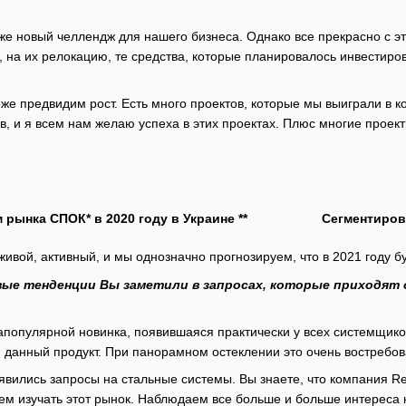
же новый челлендж для нашего бизнеса. Однако все прекрасно с э
, на их релокацию, те средства, которые планировалось инвестиро
е предвидим рост. Есть много проектов, которые мы выиграли в ко
в, и я всем нам желаю успеха в этих проектах. Плюс многие проек
рынка СПОК* в 2020 году в Украине **
Сегментиров
живой, активный, и мы однозначно прогнозируем, что в 2021 году б
вые тенденции Вы заметили в запросах, которые приходят
апопулярной новинка, появившаяся практически у всех системщик
ся данный продукт. При панорамном остеклении это очень востребо
оявились запросы на стальные системы. Вы знаете, что компания R
аем изучать этот рынок. Наблюдаем все больше и больше интереса 