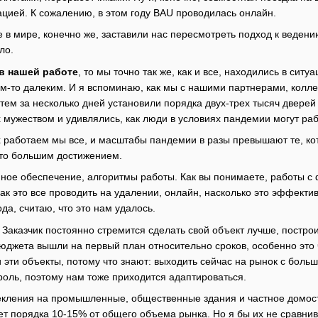
ацией. К сожалению, в этом году BAU проводилась онлайн.
в мире, конечно же, заставили нас пересмотреть подход к ведени
ло.
 в нашей работе
, то мы точно так же, как и все, находились в сит
м-то далеким. И я вспоминаю, как мы с нашими партнерами, коллег
тем за несколько дней установили порядка двух-трех тысяч дверей
мужеством и удивлялись, как люди в условиях пандемии могут рабо
х работаем мы все, и масштабы пандемии в разы превышают те, кот
это большим достижением.
ое обеспечение, алгоритмы работы. Как вы понимаете, работы с 
Как это все проводить на удалении, онлайн, насколько это эффекти
да, считаю, что это нам удалось.
Заказчик постоянно стремится сделать свой объект лучше, постро
юджета вышли на первый план относительно сроков, особенно это ч
и эти объекты, потому что знают: выходить сейчас на рынок с бол
роль, поэтому нам тоже приходится адаптироваться.
екления на промышленные, общественные здания и частное домостр
ет порядка 10-15% от общего объема рынка. Но я бы их не сравнив