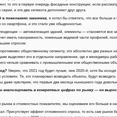
нт, то это в первую очередь фасадные конструкции, если рассмат
серии, и эти два сегмента дополняют друг друга.
й в пожеланиях заказчика
, я хотел бы отметить, что все больше
м со смартфона, и это стало уже обыденностью.
 тенденции — автоматизация зданий, элементы — становятся все за
очет иметь панорамность, поменьше видимой части профилей, поэт
ольшим спросом.
 противовес общественному сегменту, это абсолютно два разных н
аже выделяют его в отдельное направление, где и менеджеры работ
, его нельзя сравнивать с промышленными или общественными объ
год?
Уверен, что 2021 год будет лучше, чем 2020-й, хотя бы исходя
х условиях. Те, кто планировал возводить объекты, будут возводить
ы даже чувствуем, что первые два месяца нынешнего года довольн
и анализировать в конкретных цифрах по рынку — он вырос
 рынка в стоимостных показателях, мы оцениваем его больше в нат
пал. Присутствует эффект отложенного спроса, то есть сам рынок б