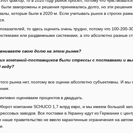
 этот фактор, то в 2020 году рынок просел, потому что чувствовал
 были заморожены и решения принимались долго, но эти решения п
алы, которые были в 2020-м. Если учитывать рынок в строгих рамка
ся.
показателей, то здесь оценить очень трудно, потому что 100-200-
стемами или раздвижными системами, а это абсолютно разные ст
цениваете свою долю на этом рынке?
гих компаний-поставщиков были стрессы с поставками и выз
 году?
того рынка нет, поэтому все оценки абсолютно субъективны. И мы
ения.
ктивно оцениваем процентов в двадцать.
борот компании SCHUCO 1,7 млрд евро, и мы имеем большой зап
ессовых заводов. Все поставки в Украину идут из Германии с центр
е наше правительство не ввело карантинные ограничения на автом
и.