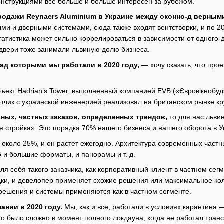
онструкциями все больше и больше интересен за рубежом.
продажи Reynaers Aluminium в Украине между оконно-д верны
и и дверными системами, сюда также входят вентстворки, и по 2
 статистика может сильно коррелироваться в зависимости от одного-
и двери тоже занимали львиную долю бизнеса.
над которыми мы работали в 2020 году,
— хочу сказать, что прое
бъект Hadrian’s Tower, выполненный компанией EVB («Євровікнобуд
отчик с украинской инженерией реализовал на британском рынке к
вных, частных заказов, определенных трендов,
то для нас льви
 стройка». Это порядка 70% нашего бизнеса и нашего оборота в У
 около 25%, и он растет ежегодно. Архитектура современных час
о и большие форматы, и панорамы и т. д.
ля себя такого заказчика, как корпоративный клиент в частном сег
ки, и девелопер применяет схожие решения или максимальное кол
 решения и системы применяются как в частном сегменте.
ании в 2020 году.
Мы, как и все, работали в условиях карантина 
о было сложно в момент полного локдауна, когда не работал транс