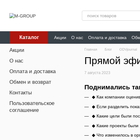
Перейти к основному контенту
Каталог
Акции
О нас
Оплата и доставка
Обм
Акции
Главная
Блог
ODVjournal
Прямой эф
О нас
Оплата и доставка
7 августа 2023
Обмен и возврат
Поднимались та
Контакты
◆ Как компании оценив
Пользовательское
◆ Если разделить пока
соглашение
◆ Какие цели были пост
◆ Какие проекты были 
◆ Что изменилось в ор