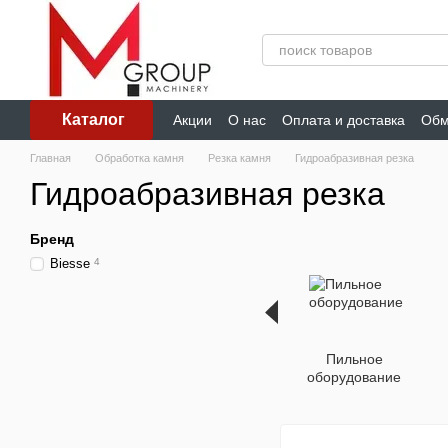
Перейти к основному контенту
Каталог
Акции
О нас
Оплата и доставка
Обм
Главная
Обработка камня
Резка камня
Гидроабразивная резка
Гидроабразивная резка
Бренд
Biesse
4
Пильное
оборудование