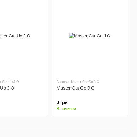
r Cut Up J O
Артикул: Master Cut Go J O
 Up J O
Master Cut Go J O
0 грн
В наличии