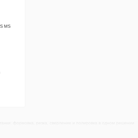
S
анки: формовка, резка, сверление и полировка в одном решении