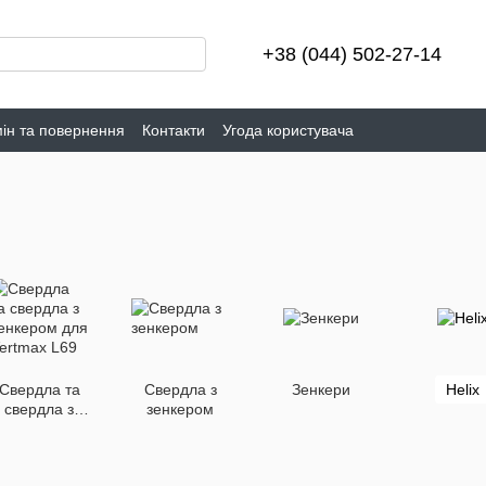
+38 (044) 502-27-14
ін та повернення
Контакти
Угода користувача
Свердла та
Свердла з
Зенкери
Helix
свердла з
зенкером
енкером для
Vertmax L69