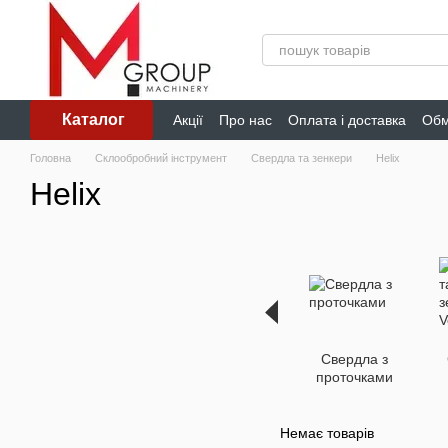
Перейти до основного контенту
Каталог
Акції
Про нас
Оплата і доставка
Обм
Головна
Склообробний інструмент
Свердла та зенкери
Helix
Helix
Свердла з
проточками
з
Немає товарів