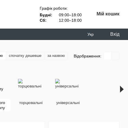
Графік роботи:
Мій кошик
Будні:
09:00–18:00
Сб:
12:00–18:00
Вхід
Укр
тю
спочатку дешевше
за назвою
Відображення:
ого
торцювальні
універсальні
нту