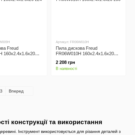
6W009H
Артикул: FR06W010H
ва Freud
Пила дискова Freud
 160x2.4x1.6x20
FR06W010H 160x2.4x1.6x20
z36
2 208 грн
В наявності
3
Вперед
ті конструкції та використання
еревині. Інструмент використовується для різання деталей з