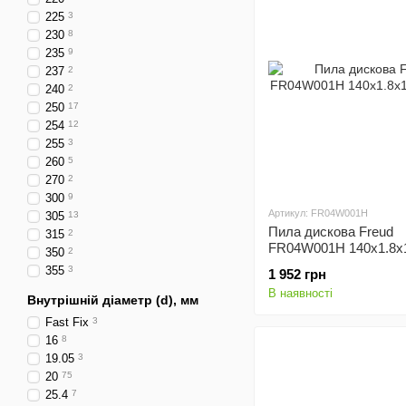
225
3
230
8
235
9
237
2
240
2
250
17
254
12
255
3
260
5
270
2
300
9
Артикул: FR04W001H
305
13
Пила дискова Freud
315
2
FR04W001H 140x1.8x
350
2
z24
355
3
1 952 грн
В наявності
Внутрішній діаметр (d), мм
Fast Fix
3
16
8
19.05
3
20
75
25.4
7