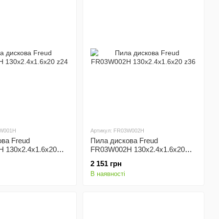
3W001H
Артикул: FR03W002H
ва Freud
Пила дискова Freud
 130x2.4x1.6x20
FR03W002H 130x2.4x1.6x20
z36
2 151 грн
В наявності