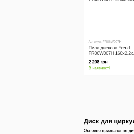
Артикул: FR06W007H
Пила дискова Freud
FR06W007H 160x2.2x
z36
2 208 грн
В наявності
Диск для цирку
Основне призначення диск