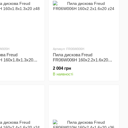
6W005H
Артикул: FR06W006H
ва Freud
Пила дискова Freud
 160x1.8x1.3x20
FR06W006H 160x2.2x1.6x20
z24
2 004 грн
В наявності