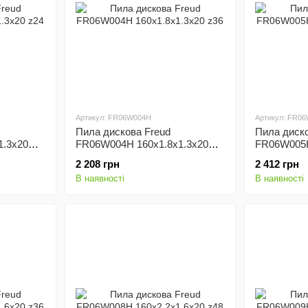
Артикул: FR06W004H
Артикул: FR0
Пила дискова Freud
Пила диско
1.3x20
FR06W004H 160x1.8x1.3x20
FR06W005H
z36
z48
2 208 грн
2 412 грн
В наявності
В наявності