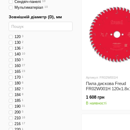
Сендвіч-панелі
10
Мультиматеріал
10
Зовнішній діаметр (D), мм
120
3
130
2
136
2
140
10
150
5
160
27
165
23
170
1
Артикул: FR02W001H
180
6
Пила дискова Freud
FR02W001H 120x1.8x
182
3
z12
184
8
1 608 грн
185
1
В наявності
190
31
200
5
210
16
216
17
220
1