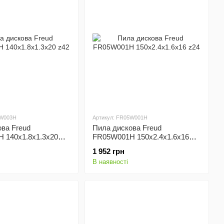
4W003H
Артикул: FR05W001H
ва Freud
Пила дискова Freud
 140x1.8x1.3x20
FR05W001H 150x2.4x1.6x16
z24
1 952 грн
В наявності