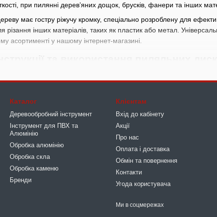
ткості, при пилянні дерев’яних дощок, брусків, фанери та інших мат
ереву має гостру ріжучу кромку, спеціально розроблену для ефекти
ля різання інших матеріалів, таких як пластик або метал. Універсаль
му асортименті у нашому інтернет-магазині.
нструкції та використання пиляльних диск
я насадок для дискової пилки, призначених для роботи з деревиною
дереву відрізняються за діаметром. Вибір комплектуючих залежить ві
 — 150–250 мм.
Каталог
Клієнтам
Деревообробний інструмент
Вхід до кабінету
 завдань — грубого розпилу, тонкої обробки, поздовжнього чи поп
Інструмент для ПВХ та
Акції
Алюмінію
Про нас
ути карбідними, діамантовими або вольфрамовими. Кожен тип зубі
Обробка алюмінію
Оплата і доставка
Обробка скла
Обмін та повернення
садках, призначених для використання з ручною дисковою пилкою, мо
Обробка каменю
Контакти
тоді як варіанти з меншою кількістю зубів використовуються для більш
Бренди
Угода користувача
ва диска може бути виготовлена із сталі або карбіду вольфраму. Кар
їнському ринку можна знайти як спеціалізовані диски, призначені дл
Ми в соцмережах