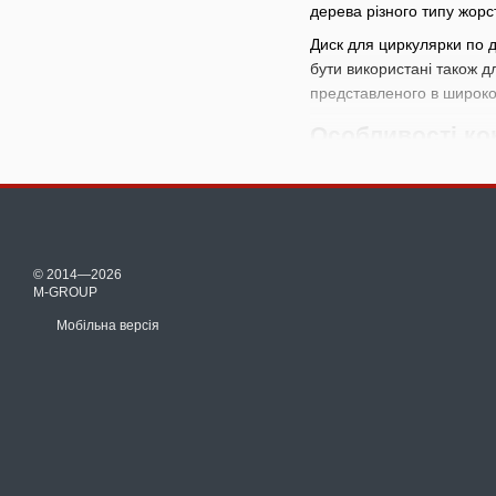
дерева різного типу жорс
Диск для циркулярки по д
бути використані також д
представленого в широко
Особливості ко
Особливості використанн
Циркулярні диски по 
Стандартні діаметри
Для виконання різних
© 2014—2026
зубів.
M-GROUP
Зубці диска можуть б
Мобільна версія
металом чи іншими.
Кількість зубців у на
більш гладких різів, 
Матеріал основи. Осно
Типи різання. На укра
варіанти.