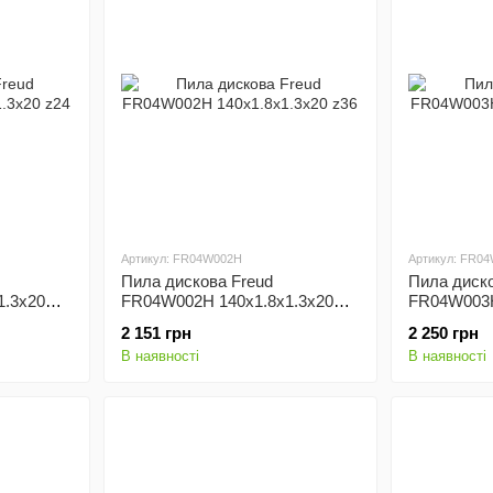
Артикул: FR04W002H
Артикул: FR0
Пила дискова Freud
Пила диско
1.3x20
FR04W002H 140x1.8x1.3x20
FR04W003H
z36
z42
2 151 грн
2 250 грн
В наявності
В наявності