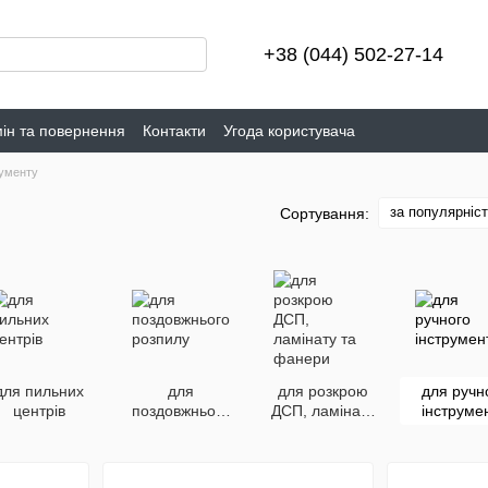
+38 (044) 502-27-14
ін та повернення
Контакти
Угода користувача
рументу
за популярніс
Сортування:
для пильних
для
для розкрою
для ручн
центрів
поздовжнього
ДСП, ламінату
інструме
розпилу
та фанери