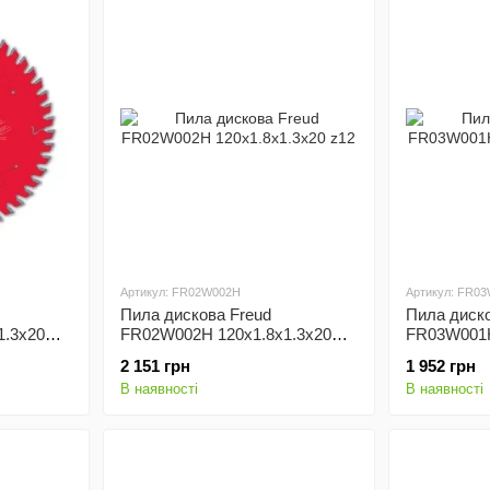
Артикул: FR02W002H
Артикул: FR0
Пила дискова Freud
Пила диско
1.3x20
FR02W002H 120x1.8x1.3x20
FR03W001H
z12
z24
2 151 грн
1 952 грн
В наявності
В наявності