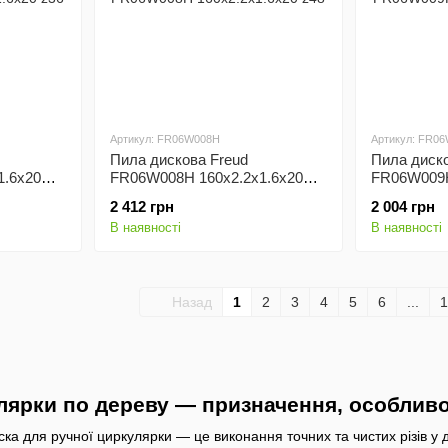
Артикул: FR06W008H
Артикул: FR0
Пила дискова Freud
Пила диско
1.6x20
FR06W008H 160x2.2x1.6x20
FR06W009H
z48
z24
2 412 грн
2 004 грн
В наявності
В наявності
Назад
1
2
3
4
5
6
...
1
лярки по дереву — призначення, особливос
а для ручної циркулярки — це виконання точних та чистих різів у д