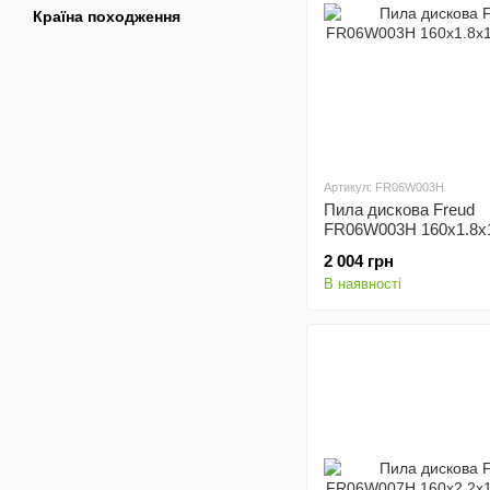
Країна походження
Артикул: FR06W003H
Пила дискова Freud
FR06W003H 160x1.8x
z24
2 004 грн
В наявності