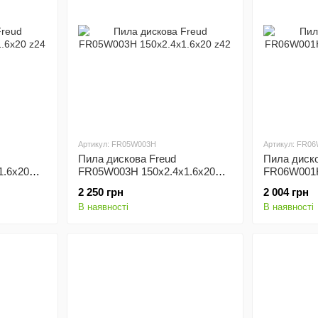
Артикул: FR05W003H
Артикул: FR0
Пила дискова Freud
Пила диско
1.6x20
FR05W003H 150x2.4x1.6x20
FR06W001H
z42
z24
2 250 грн
2 004 грн
В наявності
В наявності