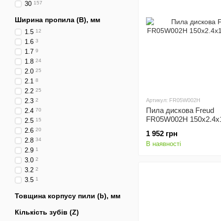
30
157
Ширина пропила (B), мм
1.5
12
1.6
3
1.7
9
1.8
24
2.0
25
2.1
8
2.2
25
2.3
2
Артикул: FR05W002H
Пила дискова Freud
2.4
70
FR05W002H 150x2.4x
2.5
15
z24
2.6
20
1 952 грн
2.8
34
В наявності
2.9
1
3.0
2
3.2
2
3.5
1
Товщина корпусу пили (b), мм
Кількість зубів (Z)