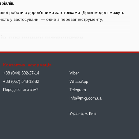
еріалів.
вної роботи з дерев’яними заготовками. Деякі моделі можуть
ність у застосуванні — одна з переваг інструменту,
ів для ручної циркулярки
:
д розміру ручної циркулярки та характеру виконуваних робіт.
Контактна інформація
+38 (044) 502-27-14
Viber
еречного різання — використовуються диски з певною формою
+38 (067) 548-12-82
WhatsApp
в призначений для роботи з певним матеріалом — деревиною,
Telegram
Передзвонити вам?
info@m-g.com.ua
же бути різною. Диски з великою кількістю зубів призначені для
 грубої роботи.
Україна, м. Київ
бідні диски зазвичай більш міцні та довговічні.
я роботи з матеріалами певних видів, так і універсальні