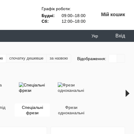
Графік роботи:
Мій кошик
Будні:
09:00–18:00
Сб:
12:00–18:00
Вхід
Укр
тю
спочатку дешевше
за назвою
Відображення:
під
Спеціальні
Фрези
фрези
одноканальні