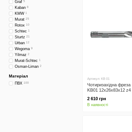
Graf
5
Kaban
8
KMW
1
Murat
25
Rotox
10
Schtec
1
Sturtz
21
Urban
12
Wegoma
9
Yilmaz
2
Murat-Schtec
1
Osman-Liman
2
Матеріал
Артикул: KB 01
ПВХ
100
Чотиризахідна фреза 
KB01 12x26x83x12 z4
2 610 грн
В наявності