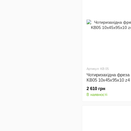
Артикул: KB 05
Чотиризахідна фреза 
KB05 10x45x95x10 z4
2 610 грн
В наявності