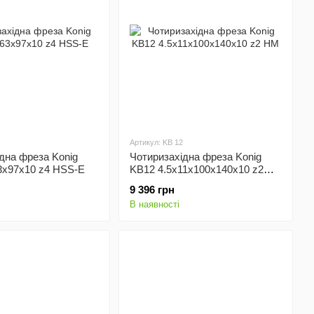
Артикул: KB 12
дна фреза Konig
Чотиризахідна фреза Konig
3x97x10 z4 HSS-E
KB12 4.5x11х100x140x10 z2
HМ
9 396 грн
В наявності