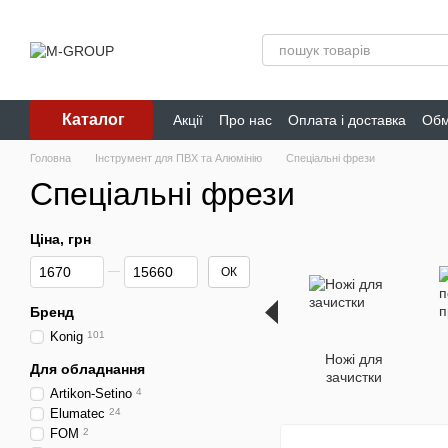
Перейти до основного контенту
Каталог
Акції
Про нас
Оплата і доставка
Обм
Головна
Інструмент для ПВХ та Алюмінію
Спеціальні фрези
Спеціальні фрези
Ціна, грн
Від Ціна, грн
До Ціна, грн
ОК
Бренд
Konig
101
Ножі для
Для обладнання
зачистки
Artikon-Setino
4
Elumatec
24
FOM
2