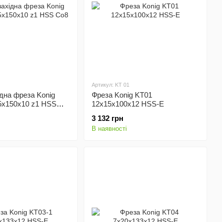
Артикул: KT 01
дна фреза Konig
Фреза Konig KT01
5х150x10 z1 HSS
12х15х100х12 HSS-E
3 132 грн
В наявності