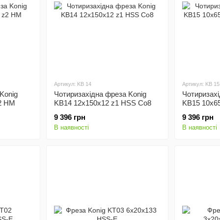
Артикул: KB 14
Артикул: KB 15
Konig
Чотиризахідна фреза Konig
Чотиризахі
2 HМ
KB14 12x150x12 z1 HSS Co8
KB15 10x6
Co8
9 396 грн
9 396 грн
В наявності
В наявності