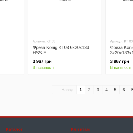
Артикул: KT 03
Артикул: KT 03
Фреза Konig KT03 6х20х133
Фреза Koni
HSS-E
3х20х133х
3 967 грн
3 967 грн
В наявності
В наявності
Назад
1
2
3
4
5
6
Каталог
Клієнтам