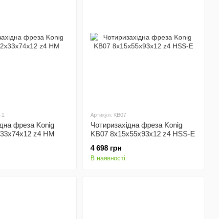
-1
Артикул: KB07
дна фреза Konig
Чотиризахідна фреза Konig
x33x74x12 z4 HM
KB07 8х15x55x93x12 z4 HSS-E
4 698 грн
В наявності