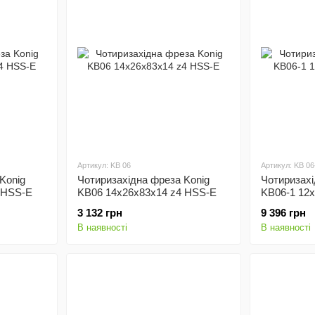
Артикул: KB 06
Артикул: KB 06
Konig
Чотиризахідна фреза Konig
Чотиризахі
 HSS-E
KB06 14x26x83x14 z4 HSS-E
KB06-1 12
3 132 грн
9 396 грн
В наявності
В наявності