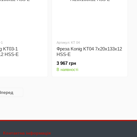
-1
Артикул: KT 04
g KT03-1
Фреза Konig KT04 7х20х133х12
12 HSS-E
HSS-E
3 967 грн
В наявності
Вперед
Контактна інформація