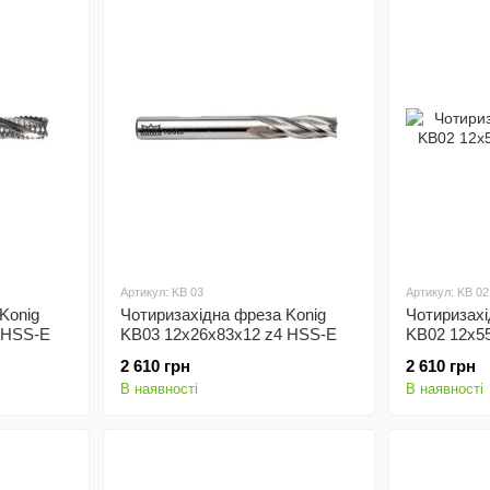
Артикул: KB 03
Артикул: KB 02
Konig
Чотиризахідна фреза Konig
Чотиризахі
 HSS-E
KB03 12x26x83x12 z4 HSS-E
KB02 12x5
2 610 грн
2 610 грн
В наявності
В наявності