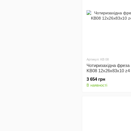
Артикул: KB 08
Чотиризахідна фреза 
KB08 12x26x83x10 z4
3 654 грн
В наявності