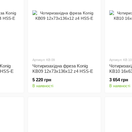
Артикул: KB 09
Артикул: KB 10
Konig
Чотиризахідна фреза Konig
Чотиризахі
 HSS-E
KB09 12x73x136x12 z4 HSS-E
KB10 16x6
5 220 грн
3 654 грн
В наявності
В наявності