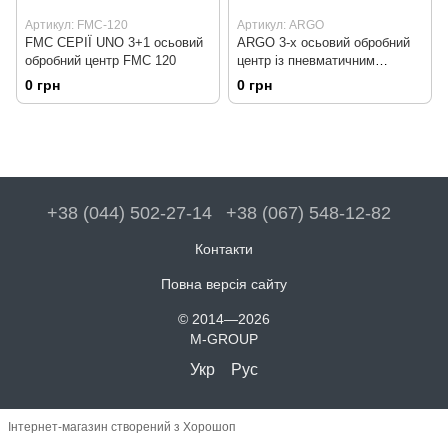
Артикул: FMC-120
Артикул: ARGO
FMC СЕРІЇ UNO 3+1 осьовий
ARGO 3-х осьовий обробний
обробний центр FMC 120
центр із пневматичним
позиціонуванням
0 грн
0 грн
електрошпинделя 0°/90°/180°
+38 (044) 502-27-14
+38 (067) 548-12-82
Контакти
Повна версія сайту
© 2014—2026
M-GROUP
Укр
Рус
Інтернет-магазин створений з Хорошоп