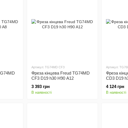
Артикул: TG74MD CF3
Артикул: TG7
 TG74MD
Фреза кінцева Freud TG74MD
Фреза кін
CF3 D19 h30 H90 A12
CD3 D19 h
3 393 грн
4 124 грн
В наявності
В наявності