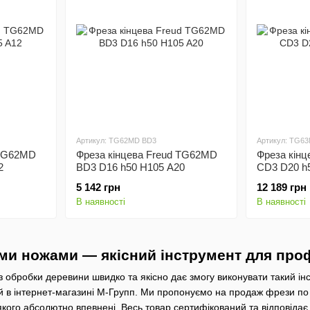
Артикул: TG62MD BD3
Артикул: TG6
 TG62MD
Фреза кінцева Freud TG62MD
Фреза кін
2
BD3 D16 h50 H105 A20
CD3 D20 h
5 142 грн
12 189 грн
В наявності
В наявності
ими ножами — якісний інструмент для про
 обробки деревини швидко та якісно дає змогу виконувати такий інс
й в інтернет-магазині М-Групп. Ми пропонуємо на продаж фрези по 
ї якого абсолютно впевнені. Весь товар сертифікований та відповід