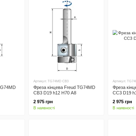
Артикул: TG74MD CB3
Артикул: TG7
 TG74MD
Фреза кінцева Freud TG74MD
Фреза кін
CB3 D19 h12 H70 A8
CC3 D19 h
2 975 грн
2 975 грн
В наявності
В наявності