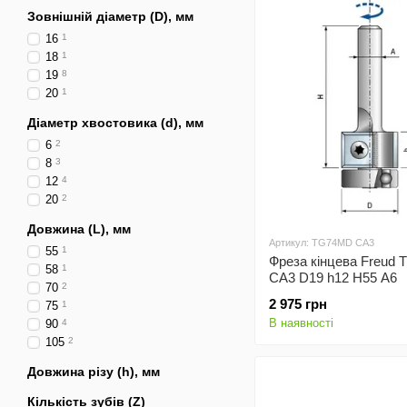
Зовнішній діаметр (D), мм
16
1
18
1
19
8
20
1
Діаметр хвостовика (d), мм
6
2
8
3
12
4
20
2
Довжина (L), мм
Артикул: TG74MD CA3
55
1
Фреза кінцева Freud
58
1
CA3 D19 h12 H55 A6
70
2
2 975 грн
75
1
В наявності
90
4
105
2
Довжина різу (h), мм
Кількість зубів (Z)