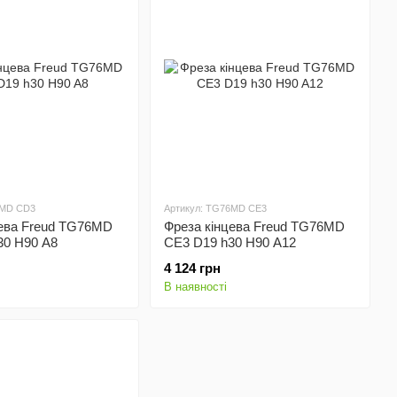
6MD CD3
Артикул: TG76MD CE3
цева Freud TG76MD
Фреза кінцева Freud TG76MD
30 H90 A8
CE3 D19 h30 H90 A12
4 124 грн
В наявності