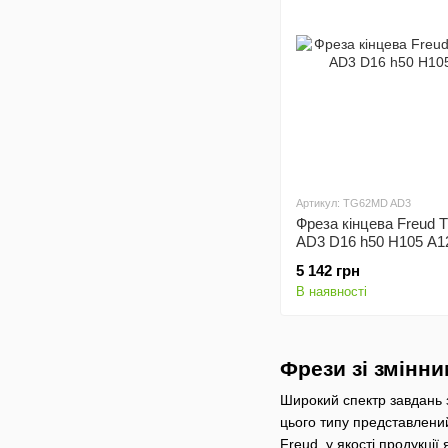
Артикул: TG62MD AD3
Фреза кінцева Freud
AD3 D16 h50 H105 A1
5 142 грн
В наявності
Фрези зі змінн
Широкий спектр завдань з
цього типу представлени
Freud, у якості продукці