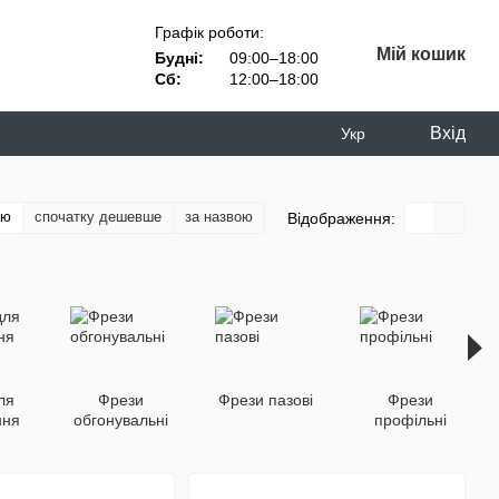
Графік роботи:
Мій кошик
Будні:
09:00–18:00
Сб:
12:00–18:00
Вхід
Укр
тю
спочатку дешевше
за назвою
Відображення:
ля
Фрези
Фрези пазові
Фрези
ння
обгонувальні
профільні