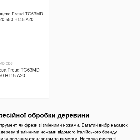
3MD CD3
цева Freud TG63MD
50 H115 A20
фесійної обробки деревини
трумент, як фрези зі змінними ножами. Багатий вибір насадок
дереву зі змінними ножами відомого італійського бренду
ає міжнародним стандартам та вимогам. Насадна фреза зі