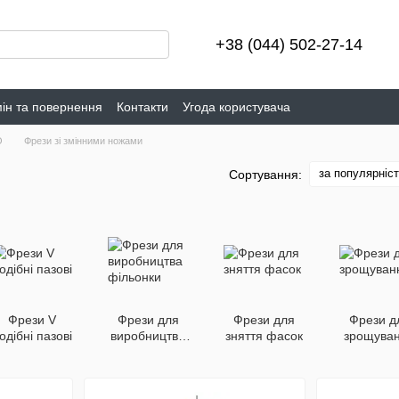
+38 (044) 502-27-14
ін та повернення
Контакти
Угода користувача
O
Фрези зі змінними ножами
за популярніс
Сортування:
Фрези V
Фрези для
Фрези для
Фрези д
одібні пазові
виробництва
зняття фасок
зрощува
фільонки