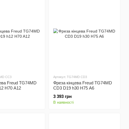
4MD CC3
Артикул: TG74MD CD3
цева Freud TG74MD
Фреза кінцева Freud TG74MD
12 H70 A12
CD3 D19 h30 H75 A6
3 393 грн
В наявності