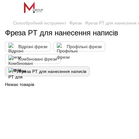
Склообробний інструмент
Фрези
Фреза PT для нанесення 
Фреза PT для нанесення написів
Відрізні фрези
Профільні фрези
Комбіновані фрези
Фреза PT для нанесення написів
Немає товарів