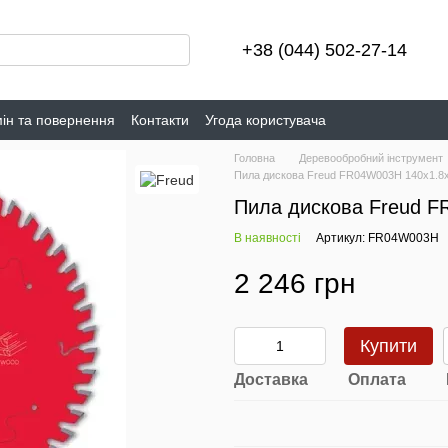
+38 (044) 502-27-14
ін та повернення
Контакти
Угода користувача
Головна
Деревообробний інструмент
Пила дискова Freud FR04W003H 140x1.8x
Пила дискова Freud F
В наявності
Артикул: FR04W003H
2 246 грн
Купити
Доставка
Оплата