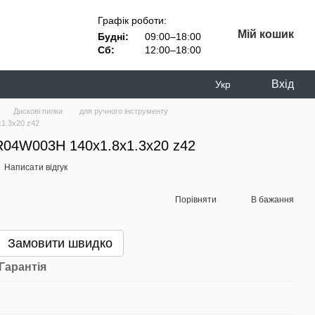
Графік роботи:
Мій кошик
Будні:
09:00–18:00
Сб:
12:00–18:00
Вхід
Укр
Дискові пилки
для ручного інструменту
1.3x20 z42
R04W003H 140x1.8x1.3x20 z42
Написати відгук
Порівняти
В бажання
Замовити швидко
Гарантія