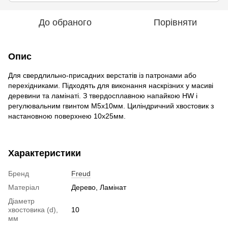
До обраного
Порівняти
Опис
Для свердлильно-присадних верстатів із патронами або
перехідниками. Підходять для виконання наскрізних у масиві
деревини та ламінаті. З твердосплавною напайкою HW і
регулювальним гвинтом М5х10мм. Циліндричний хвостовик з
настановною поверхнею 10х25мм.
Характеристики
Бренд
Freud
Матеріал
Дерево, Ламінат
Діаметр
хвостовика (d),
10
мм