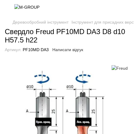
Деревообробний інструмент
Інструмент для присадних верс
Свердло Freud PF10MD DA3 D8 d10
H57.5 h22
Артикул:
PF10MD DA3
Написати відгук