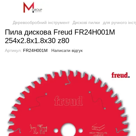
Деревообробний інструмент
Дискові пилки
для ручного інс
Пила дискова Freud FR24H001M
254x2.8x1.8x30 z80
Артикул:
FR24H001M
Написати відгук