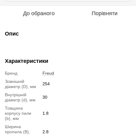
До обраного
Порівняти
Опис
Характеристики
Бренд
Freud
Зовнішній
254
діаметр (D), мм
Внутрішній
30
діаметр (d), мм
Товщина
корпусу пили
1.8
(b), мм
Ширина
пропила (B),
2.8