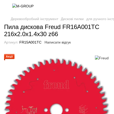
Деревообробний інструмент
Дискові пилки
для ручного інс
Пила дискова Freud FR16A001TC
216x2.0x1.4x30 z66
Артикул:
FR15A001TC
Написати відгук
Акції