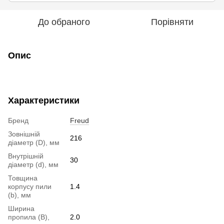
До обраного
Порівняти
Опис
Характеристики
Бренд
Freud
Зовнішній
216
діаметр (D), мм
Внутрішній
30
діаметр (d), мм
Товщина
корпусу пили
1.4
(b), мм
Ширина
пропила (B),
2.0