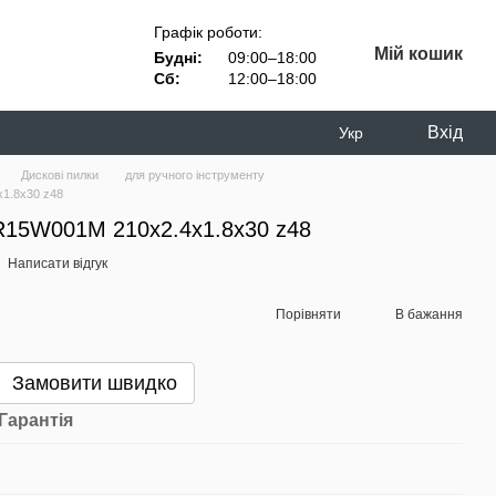
Графік роботи:
Мій кошик
Будні:
09:00–18:00
Сб:
12:00–18:00
Вхід
Укр
Дискові пилки
для ручного інструменту
1.8x30 z48
R15W001M 210x2.4x1.8x30 z48
Написати відгук
Порівняти
В бажання
Замовити швидко
Гарантія