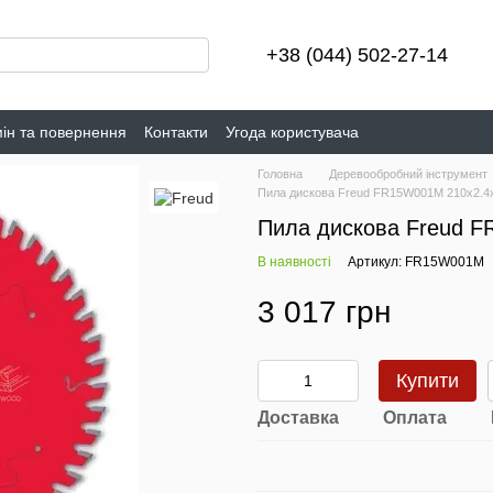
+38 (044) 502-27-14
ін та повернення
Контакти
Угода користувача
Головна
Деревообробний інструмент
Пила дискова Freud FR15W001M 210x2.4x
Пила дискова Freud F
В наявності
Артикул: FR15W001M
3 017 грн
Купити
Доставка
Оплата