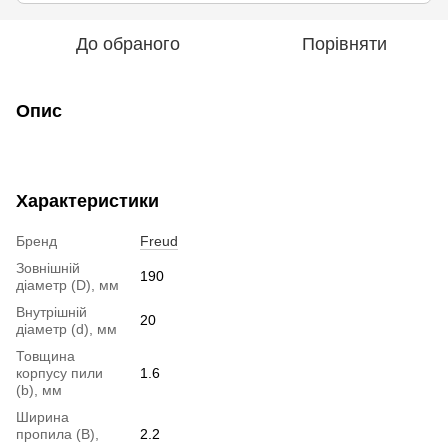
До обраного
Порівняти
Опис
Характеристики
Бренд
Freud
Зовнішній
190
діаметр (D), мм
Внутрішній
20
діаметр (d), мм
Товщина
корпусу пили
1.6
(b), мм
Ширина
пропила (B),
2.2