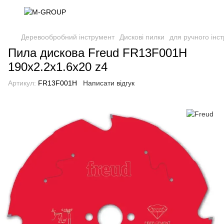
Деревообробний інструмент
Дискові пилки
для ручного інс
Пила дискова Freud FR13F001H
190x2.2x1.6x20 z4
Артикул:
FR13F001H
Написати відгук