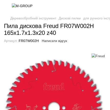
Деревообробний інструмент
Дискові пилки
для ручного інс
Пила дискова Freud FR07W002H
165x1.7x1.3x20 z40
Артикул:
FR07W002H
Написати відгук