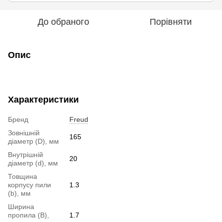
До обраного
Порівняти
Опис
Характеристики
Бренд
Freud
Зовнішній
165
діаметр (D), мм
Внутрішній
20
діаметр (d), мм
Товщина
корпусу пили
1.3
(b), мм
Ширина
пропила (B),
1.7