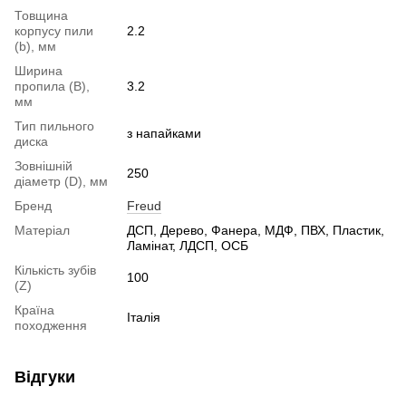
Товщина
корпусу пили
2.2
(b), мм
Ширина
пропила (B),
3.2
мм
Тип пильного
з напайками
диска
Зовнішній
250
діаметр (D), мм
Бренд
Freud
Матеріал
ДСП, Дерево, Фанера, МДФ, ПВХ, Пластик,
Ламінат, ЛДСП, ОСБ
Кількість зубів
100
(Z)
Країна
Італія
походження
Відгуки