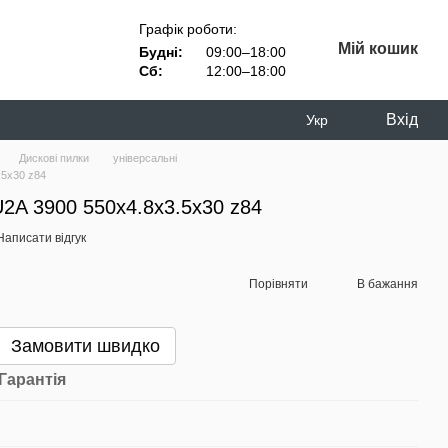
Графік роботи:
Мій кошик
Будні:
09:00–18:00
Сб:
12:00–18:00
Вхід
Укр
Дискові пилки
універсальні
.5х30 z84
2A 3900 550х4.8х3.5х30 z84
Написати відгук
Порівняти
В бажання
Замовити швидко
Гарантія