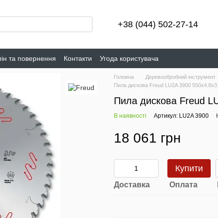
+38 (044) 502-27-14
ін та повернення
Контакти
Угода користувача
Головна
Деревообробний інструмент
Пила дискова Freud LU2A 3900 550х4.8х3
Пила дискова Freud LU
В наявності
Артикул: LU2A 3900
18 061 грн
Купити
Доставка
Оплата