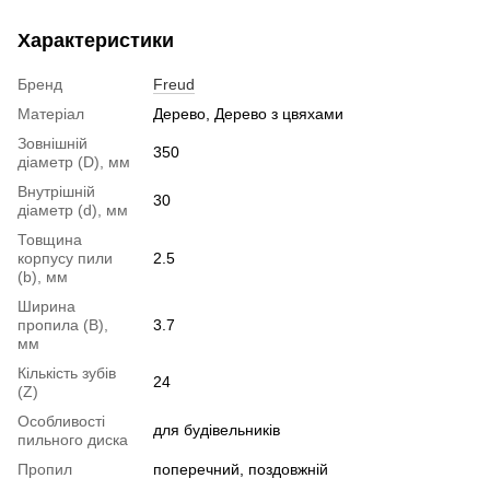
Характеристики
Бренд
Freud
Матеріал
Дерево, Дерево з цвяхами
Зовнішній
350
діаметр (D), мм
Внутрішній
30
діаметр (d), мм
Товщина
корпусу пили
2.5
(b), мм
Ширина
пропила (B),
3.7
мм
Кількість зубів
24
(Z)
Особливості
для будівельників
пильного диска
Пропил
поперечний, поздовжній