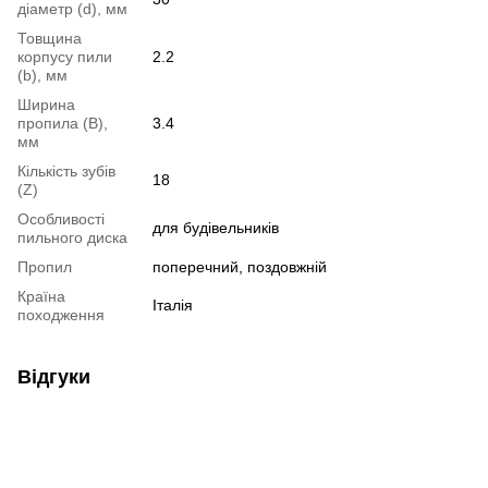
діаметр (d), мм
Товщина
корпусу пили
2.2
(b), мм
Ширина
пропила (B),
3.4
мм
Кількість зубів
18
(Z)
Особливості
для будівельників
пильного диска
Пропил
поперечний, поздовжній
Країна
Італія
походження
Відгуки