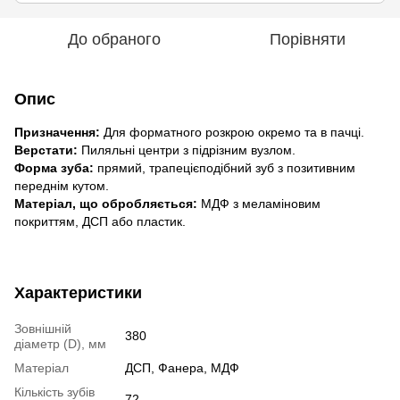
До обраного
Порівняти
Опис
Призначення:
Для форматного розкрою окремо та в пачці.
Верстати:
Пиляльні центри з підрізним вузлом.
Форма зуба:
прямий, трапецієподібний зуб з позитивним
переднім кутом.
Матеріал, що обробляється:
МДФ з меламіновим
покриттям, ДСП або пластик.
Характеристики
Зовнішній
380
діаметр (D), мм
Матеріал
ДСП, Фанера, МДФ
Кількість зубів
72