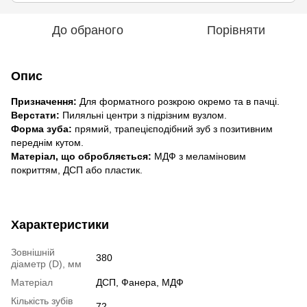
До обраного
Порівняти
Опис
Призначення:
Для форматного розкрою окремо та в пачці.
Верстати:
Пиляльні центри з підрізним вузлом.
Форма зуба:
прямий, трапецієподібний зуб з позитивним
переднім кутом.
Матеріал, що обробляється:
МДФ з меламіновим
покриттям, ДСП або пластик.
Характеристики
Зовнішній
380
діаметр (D), мм
Матеріал
ДСП, Фанера, МДФ
Кількість зубів
72