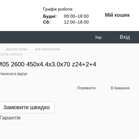
Графік роботи:
Мій кошик
Будні:
09:00–18:00
Сб:
12:00–18:00
Вхід
Укр
Дискові пилки
для багатопилів
.0х70 z24+2+4
M05 2600 450х4.4х3.0х70 z24+2+4
Написати відгук
Порівняти
В бажання
Замовити швидко
Гарантія