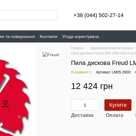
+38 (044) 502-27-14
ін та повернення
Контакти
Угода користувача
Головна
Деревообробний інструмент
Пила дискова Freud LM05 2600 450х4.4х3
Пила дискова Freud L
В наявності
Артикул: LM05 2600
12 424 грн
Купити
Доставка
Оплата