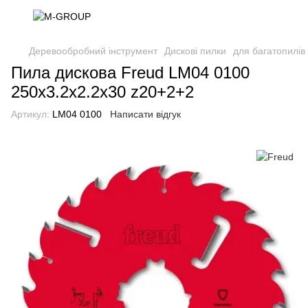
Деревообробний інструмент
Дискові пилки
для багатопилів
Пила дискова Freud LM04 0100
250х3.2х2.2х30 z20+2+2
Артикул:
LM04 0100
Написати відгук