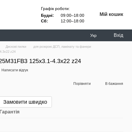
Графік роботи:
Мій кошик
Будні:
09:00–18:00
Сб:
12:00–18:00
Вхід
Укр
Дискові пилки
для розкрою ДСП, ламінату та фанери
4.3х22 z24
25M31FB3 125х3.1-4.3х22 z24
Написати відгук
Порівняти
В бажання
Замовити швидко
Гарантія