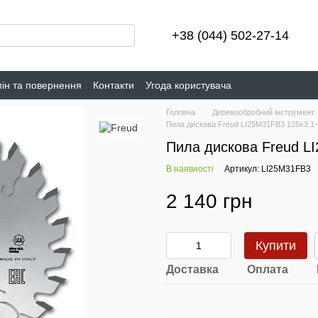
+38 (044) 502-27-14
ін та повернення
Контакти
Угода користувача
Головна
Деревообробний інструмент
Пила дискова Freud LI25M31FB3 125х3.1-
Пила дискова Freud LI
В наявності
Артикул: LI25M31FB3
2 140 грн
Купити
Доставка
Оплата