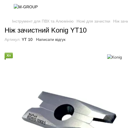
Інструмент для ПВХ та Алюмінію
Ножі для зачистки
Ніж зач
Ніж зачистний Konig YT10
Артикул:
YT 10
Написати відгук
Хіт