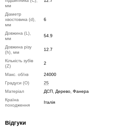
підшипника (C),
12.7
мм
Діаметр
хвостовика (d),
6
мм
Довжина (L),
54.9
мм
Довжина різу
12.7
(h), мм
Кількість зубів
2
(Z)
Макс. об/хв
24000
Градуси (О)
25
Матеріал
ДСП, Дерево, Фанера
Країна
Італія
походження
Відгуки