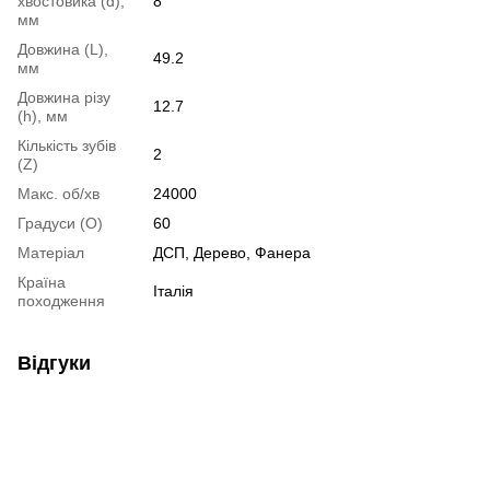
хвостовика (d),
8
мм
Довжина (L),
49.2
мм
Довжина різу
12.7
(h), мм
Кількість зубів
2
(Z)
Макс. об/хв
24000
Градуси (О)
60
Матеріал
ДСП, Дерево, Фанера
Країна
Італія
походження
Відгуки