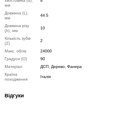
хвостовика (d),
8
мм
Довжина (L),
44.5
мм
Довжина різу
10
(h), мм
Кількість зубів
2
(Z)
Макс. об/хв
24000
Градуси (О)
90
Матеріал
ДСП, Дерево, Фанера
Країна
Італія
походження
Відгуки