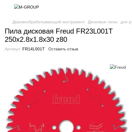
Деревообрабатывающий инструмент
Дисковые пилы
для р
Пила дисковая Freud FR23L001T
250x2.8x1.8x30 z80
Артикул:
FR14L001T
Оставить отзыв