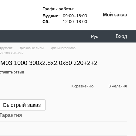
График работы:
Мой заказ
Будние:
09:00–18:00
Сб:
12:00–18:00
Вход
Рус
трумент
Дисковые пилы
для многопилов
2.0х80 z20+2+2
LM03 1000 300х2.8х2.0х80 z20+2+2
ставить отзыв
К сравнению
В желания
Быстрый заказ
Гарантия