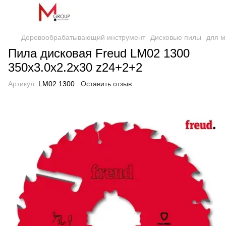
Деревообрабатывающий инструмент
Дисковые пилы
для м
Пила дисковая Freud LM02 1300
350х3.0х2.2х30 z24+2+2
Артикул:
LM02 1300
Оставить отзыв