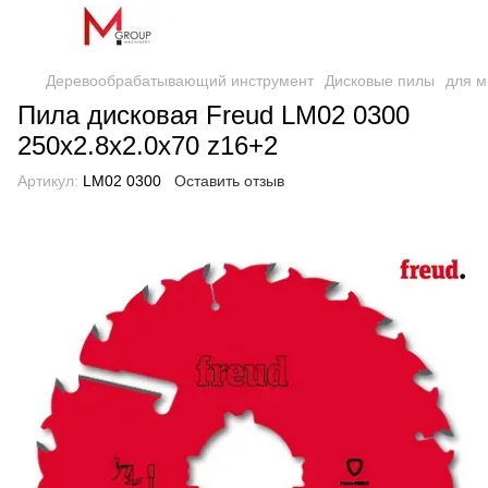
Деревообрабатывающий инструмент
Дисковые пилы
для м
Пила дисковая Freud LM02 0300
250х2.8х2.0х70 z16+2
Артикул:
LM02 0300
Оставить отзыв