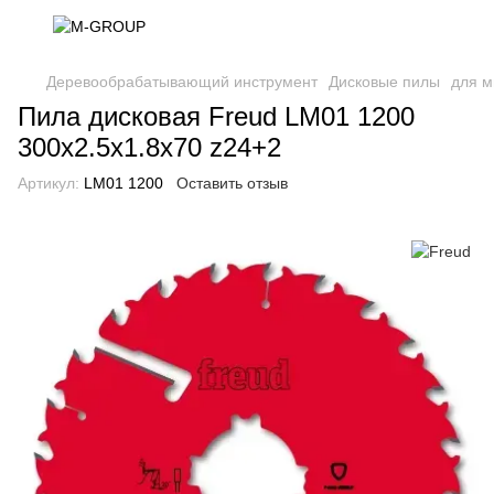
Деревообрабатывающий инструмент
Дисковые пилы
для м
Пила дисковая Freud LM01 1200
300х2.5х1.8х70 z24+2
Артикул:
LM01 1200
Оставить отзыв