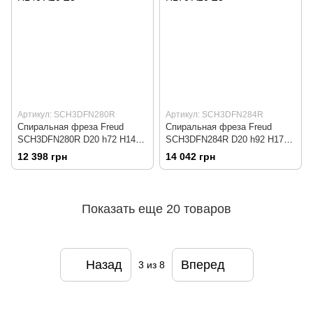
Артикул: SCH3DFN280R
Артикул: SCH3DFN284R
Спиральная фреза Freud
Спиральная фреза Freud
SCH3DFN280R D20 h72 H140
SCH3DFN284R D20 h92 H170
A20 Z3
A20 Z3
12 398 грн
14 042 грн
Показать еще 20 товаров
Назад
Вперед
3
из 8