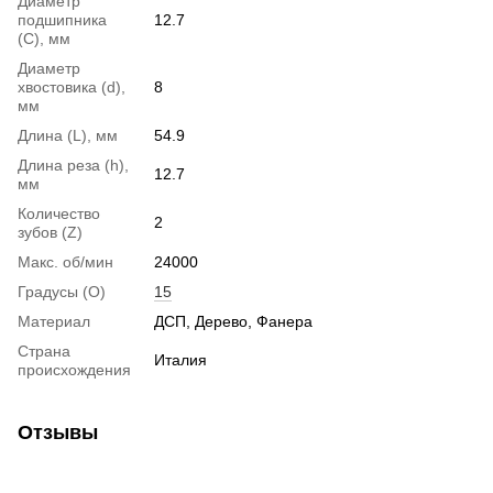
Диаметр
подшипника
12.7
(C), мм
Диаметр
хвостовика (d),
8
мм
Длина (L), мм
54.9
Длина реза (h),
12.7
мм
Количество
2
зубов (Z)
Макс. об/мин
24000
Градусы (О)
15
Материал
ДСП, Дерево, Фанера
Страна
Италия
происхождения
Отзывы