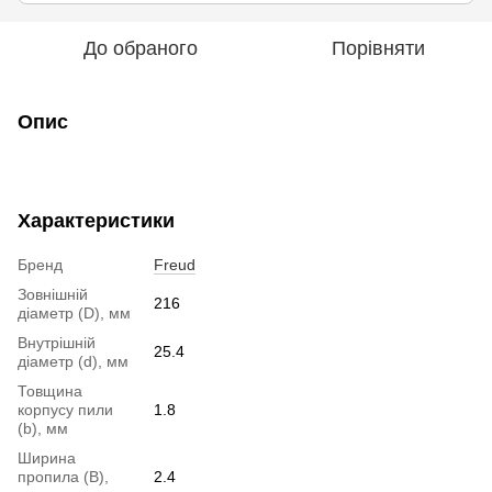
До обраного
Порівняти
Опис
Характеристики
Бренд
Freud
Зовнішній
216
діаметр (D), мм
Внутрішній
25.4
діаметр (d), мм
Товщина
корпусу пили
1.8
(b), мм
Ширина
пропила (B),
2.4