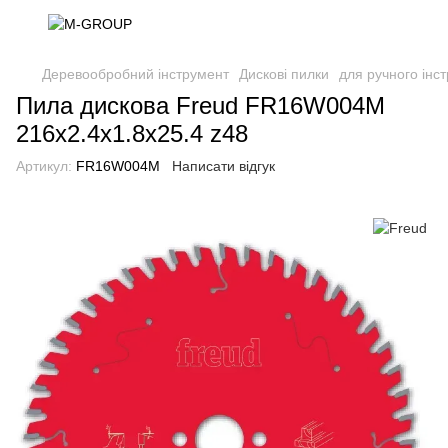
Деревообробний інструмент
Дискові пилки
для ручного інс
Пила дискова Freud FR16W004M
216x2.4x1.8x25.4 z48
Артикул:
FR16W004M
Написати відгук